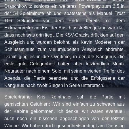
Draschkowitz schloss ein weiteres Powerplay zum 3:5 in
der 54.Spielminute ab und spätestens als Manuel Trost
106 Sekunden vor dem Ende, bereits mit dem
Extraangreifer am Eis, der Anschlusstreffer gelang war klar,
dass noch was drin liegt. Die KSV-Cracks drückten auf den
Ausgleich und wurden belohnt, als Kevin Moderer n der
Schlussminute zum vielumjubelten Ausgleich abdrehte.
Damit ging es in die Overtime, in der die Kängurus die
erste gute Gelegenheit hatten aber letztendlich Moritz
Neurauter nach einem Solo, mit seinem vierten Treffer des
Abends, die Partie beendete und die Erfolgsserie der
Kängurus nach zwölf Siegen in Serie unterbrach.
Spielertrainer Kris Reinthaler sah die Partie mit
gemischten Gefühlen: „Wir sind einfach zu schwach aus
der Kabine gekommen. Ich denke, wir waren eventuell
auch noch ein bisschen angeschlagen von der letzten
Woche. Wir haben doch gesundheitsbedingt am Dienstag