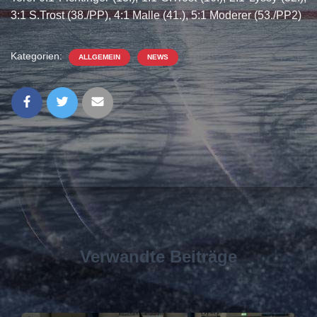
3:1 S.Trost (38./PP), 4:1 Malle (41.), 5:1 Moderer (53./PP2)
Kategorien:
ALLGEMEIN
NEWS
Verwandte Beiträge