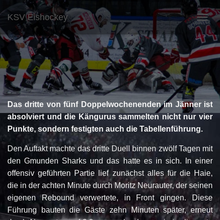
KSV Eishockey
NAVI
Das dritte von fünf Doppelwochenenden im Jänner ist
absolviert und die Kängurus sammelten nicht nur vier
Punkte, sondern festigten auch die Tabellenführung.
Den Auftakt machte das dritte Duell binnen zwölf Tagen mit
den Gmunden Sharks und das hatte es in sich. In einer
offensiv geführten Partie lief zunächst alles für die Haie,
die in der achten Minute durch Moritz Neurauter, der seinen
eigenen Rebound verwertete, in Front gingen. Diese
Führung bauten die Gäste zehn Minuten später, erneut