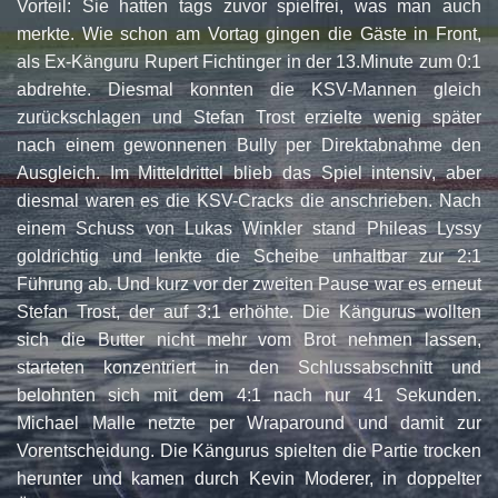
Vorteil: Sie hatten tags zuvor spielfrei, was man auch
merkte. Wie schon am Vortag gingen die Gäste in Front,
als Ex-Känguru Rupert Fichtinger in der 13.Minute zum 0:1
abdrehte. Diesmal konnten die KSV-Mannen gleich
zurückschlagen und Stefan Trost erzielte wenig später
nach einem gewonnenen Bully per Direktabnahme den
Ausgleich. Im Mitteldrittel blieb das Spiel intensiv, aber
diesmal waren es die KSV-Cracks die anschrieben. Nach
einem Schuss von Lukas Winkler stand Phileas Lyssy
goldrichtig und lenkte die Scheibe unhaltbar zur 2:1
Führung ab. Und kurz vor der zweiten Pause war es erneut
Stefan Trost, der auf 3:1 erhöhte. Die Kängurus wollten
sich die Butter nicht mehr vom Brot nehmen lassen,
starteten konzentriert in den Schlussabschnitt und
belohnten sich mit dem 4:1 nach nur 41 Sekunden.
Michael Malle netzte per Wraparound und damit zur
Vorentscheidung. Die Kängurus spielten die Partie trocken
herunter und kamen durch Kevin Moderer, in doppelter