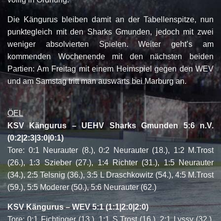
Die Kängurus bleiben damit an der Tabellenspitze, nun
punktegleich mit den Sharks Gmunden, jedoch mit zwei
weniger absolvierten Spielen. Weiter geht’s am
kommenden Wochenende mit den nächsten beiden
Partien: Am Freitag mit einem Heimspiel gegen den WEV
und am Samstag tritt man auswärts bei Marburg an.
ÖEL
KSV Kängurus – UEHV Sharks Gmunden 5:6 n.V.
(0:2|2:3|3:0|0:1)
Tore: 0:1 Neurauter (8.), 0:2 Neurauter (18.), 1:2 M.Trost
(26.), 1:3 Szieber (27.), 1:4 Richter (31.), 1:5 Neurauter
(34.), 2:5 Telsnig (36.), 3:5 L Draschkowitz (54.), 4:5 M.Trost
(59.), 5:5 Moderer (50.), 5:6 Neurauter (62.)
KSV Kängurus – WEV 5:1 (1:1|2:0|2:0)
Tore: 0:1 Fichtinger (13.), 1:1 S.Trost (16.), 2:1 Lyssy (32.),