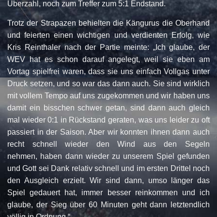
Überzahl, noch zum Treffer zum 5:1 Endstand.
Trotz der Strapazen behielten die Kängurus die Oberhand
und feierten einen wichtigen und verdienten Erfolg, wie
Kris Reinthaler nach der Partie meinte: „Ich glaube, der
WEV hat es schon darauf angelegt, weil sie eben am
Vortag spielfrei waren, dass sie uns einfach Vollgas unter
Druck setzen, und so war das dann auch. Sie sind wirklich
mit vollem Tempo auf uns zugekommen und wir haben uns
damit ein bisschen schwer getan, sind dann auch gleich
mal wieder 0:1 in Rückstand geraten, was uns leider zu oft
passiert in der Saison. Aber wir konnten ihnen dann auch
recht schnell wieder den Wind aus den Segeln
nehmen, haben dann wieder zu unserem Spiel gefunden
und Gott sei Dank relativ schnell und im ersten Drittel noch
den Ausgleich erzielt. Wir sind dann, umso länger das
Spiel gedauert hat, immer besser reinkommen und ich
glaube, der Sieg über 60 Minuten geht dann letztendlich
völlig in Ordnung.“