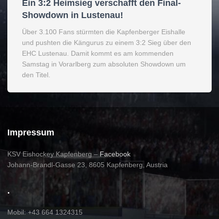
Ein 3:2 Heimsieg verschafft den Final-
Showdown in Lustenau!
Über 3.100 Fans stürmten die Kapfenberger Eishalle
und pushten die Kängurus zu einem 3:2 Sieg über den
EHC Lustenau. Damit kommt es am kommenden
Samstag in Vorarlberg zum absoluten Showdown um
den Titel.
Impressum
KSV Eishockey Kapfenberg
–
Facebook
Johann-Brandl-Gasse 23, 8605 Kapfenberg, Austria
.
Mobil: +43 664 1324315