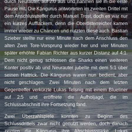
durch Neurauter, auf 2:0 aus und nahmen sie in die erste
Pause mit. Die Kängurus antworteten im zweiten Drittel mit
dem Anschlusstreffer durch Manuel Trost, doch es war nur
ein kurzes Aufflackern, denn die Oberösterreicher kamen
immer wieder zu Chancen und nutzten diese auch. Bastian
Szieber stellte nur eine Minute nach dem Anschluss den
alten Zwei Tore-Vorsprung wieder her und vier Minuten
später erhöhte Fabian Richter aus kurzer Distanz auf 4:1.
Dem nicht genug schlossen die Sharks einen weiteren
Konter positiv ab und Neurauter jubelte mit dem 5:1 über
seinen Hattrick. Die Kängurus waren nun bedient, aber
nicht geschlagen. Zwei Minuten nach dem letzten
Gegentreffer verkürzte Lukas Telsnig mit einem Blueliner
auf 2:5 und eröffnete die Aufholjagd, die im
Schlussabschnitt ihre Fortsetzung fand.
Zwei Überzahlspiele konnten zu Beginn des
Schlussdrittels zwar nicht genutzt werden, doch danach
zeigten die Kängurus ihre Abschlussstärke. Lukas