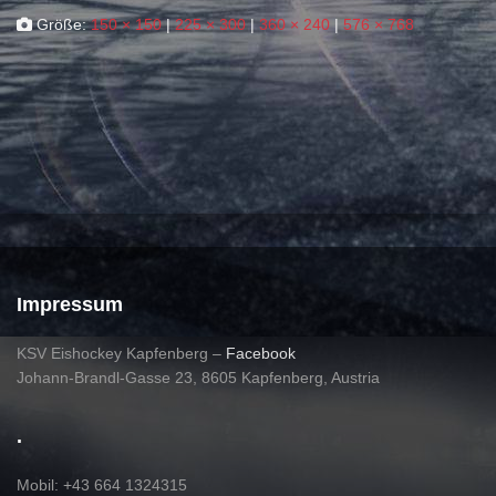
Größe:
150 × 150
|
225 × 300
|
360 × 240
|
576 × 768
Impressum
KSV Eishockey Kapfenberg
–
Facebook
Johann-Brandl-Gasse 23, 8605 Kapfenberg, Austria
.
Mobil: +43 664 1324315