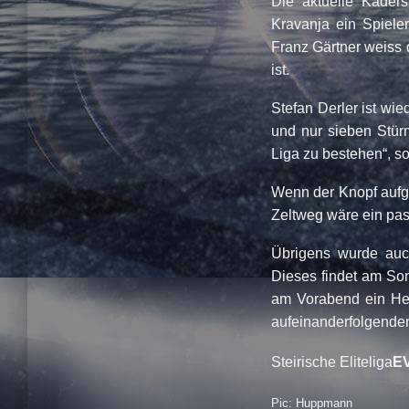
Die aktuelle Kadersi
Kravanja ein Spiele
Franz Gärtner weiss 
ist.
Stefan Derler ist wie
und nur sieben Stür
Liga zu bestehen“, s
Wenn der Knopf aufg
Zeltweg wäre ein pas
Übrigens wurde auch
Dieses findet am So
am Vorabend ein Hei
aufeinanderfolgende
Steirische Eliteliga
EV
Pic: Huppmann