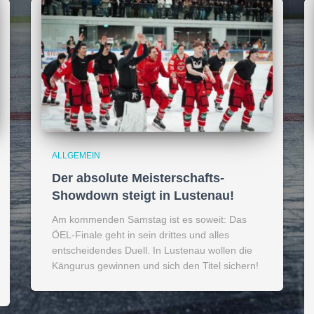
ALLGEMEIN
Der absolute Meisterschafts-
Showdown steigt in Lustenau!
Am kommenden Samstag ist es soweit: Das
ÖEL-Finale geht in sein drittes und alles
entscheidendes Duell. In Lustenau wollen die
Kängurus gewinnen und sich den Titel sichern!