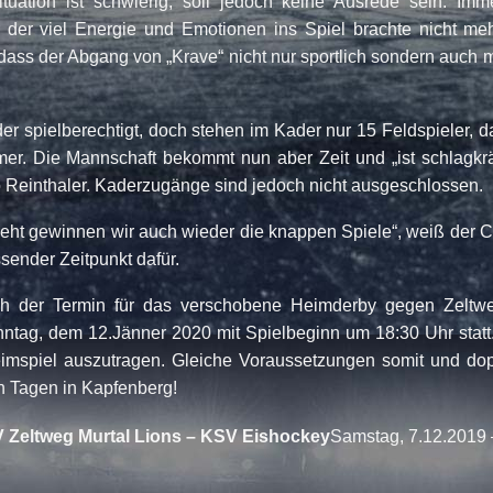
tuation ist schwierig, soll jedoch keine Ausrede sein. Imme
r der viel Energie und Emotionen ins Spiel brachte nicht 
dass der Abgang von „Krave“ nicht nur sportlich sondern auch m
der spielberechtigt, doch stehen im Kader nur 15 Feldspieler, 
mer. Die Mannschaft bekommt nun aber Zeit und „ist schlagkrä
o Reinthaler. Kaderzugänge sind jedoch nicht ausgeschlossen.
eht gewinnen wir auch wieder die knappen Spiele“, weiß der 
sender Zeitpunkt dafür.
 der Termin für das verschobene Heimderby gegen Zeltweg m
nntag, dem 12.Jänner 2020 mit Spielbeginn um 18:30 Uhr stat
mspiel auszutragen. Gleiche Voraussetzungen somit und dop
n Tagen in Kapfenberg!
 Zeltweg Murtal Lions – KSV Eishockey
Samstag, 7.12.2019 