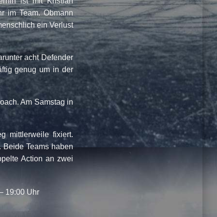
rhin ist mit Kristian
mehr im Team. Obmann
enschlich ein Verlust
darunter acht Defender
ftig genug um in der
Coach. Am Samstag in
ittlerweile fixiert.
t. Beide Teams haben
pelte Action an zwei
– 19:00 Uhr