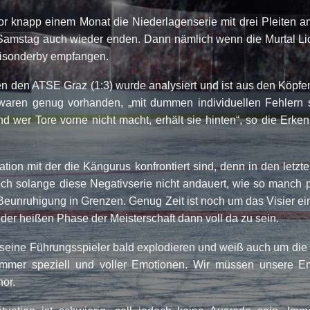
r knapp einem Monat die Niederlagenserie mit drei Pleiten am
mstag auch wieder enden. Dann nämlich wenn die Murtal Li
isonderby empfangen.
en den ATSE Graz (1:3) wurde analysiert und ist aus den Köpfen.
aren genug vorhanden, „mit dummen individuellen Fehlern s
nd wer Tore vorne nicht macht, erhält sie hinten“, so die Erke
uation mit der die Kängurus konfrontiert sind, denn in den letz
ch solange diese Negativserie nicht andauert, wie so manch po
e Beunruhigung in Grenzen. Genug Zeit ist noch um das Visier ei
der heißen Phase der Meisterschaft dann voll da zu sein.
s seine Führungsspieler bald explodieren und weiß auch um die
 immer speziell und voller Emotionen. Wir müssen unsere Em
nor.