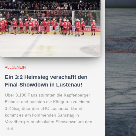
ALLGEMEIN
Ein 3:2 Heimsieg verschafft den
Final-Showdown in Lustenau!
Über 3.100 Fans stürmten die Kapfenberger
Eishalle und pushten die Kängurus zu einem
3:2 Sieg über den EHC Lustenau. Damit
kommt es am kommenden Samstag in
Vorarlberg zum absoluten Showdown um den
Titel.