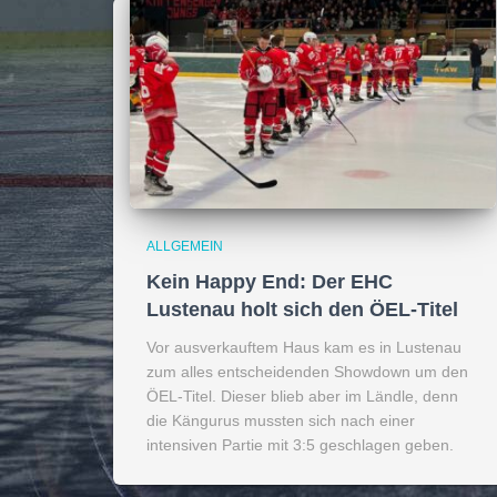
ALLGEMEIN
Kein Happy End: Der EHC
Lustenau holt sich den ÖEL-Titel
Vor ausverkauftem Haus kam es in Lustenau
zum alles entscheidenden Showdown um den
ÖEL-Titel. Dieser blieb aber im Ländle, denn
die Kängurus mussten sich nach einer
intensiven Partie mit 3:5 geschlagen geben.