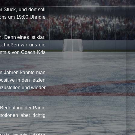
 Stück, und dort soll
ons um 19:00 Uhr die
 Denn eines ist klar:
chießen wir uns die
nntnis von Coach Kris
ten Jahren kannte man
sitive in den letzten
nzustellen und wieder
 Bedeutung der Partie
otionen aber richtig