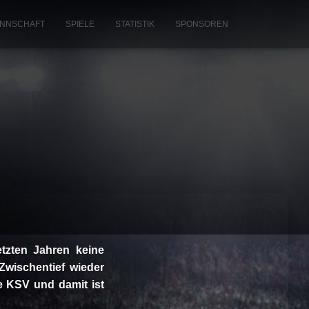
NNSCHAFT
SPIELE
STATISTIK
SPONSOREN
etzten Jahren keine
wischentief wieder
e KSV und damit ist