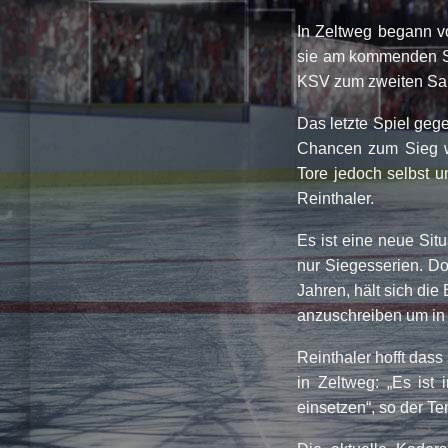
In Zeltweg begann vo
sie am kommenden Sa
KSV zum zweiten Sa
Das letzte Spiel geg
Chancen zum Sieg w
Tore jedoch selbst u
Reinthaler.
Es ist eine neue Sit
nur Siegesserien. Do
Jahren, hält sich di
anzuschreiben um in 
Reinthaler hofft das
in Zeltweg: „Es ist
einsetzen“, so der Te